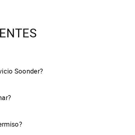
ENTES
vicio Soonder?
rma gratuita en su tienda (Apple Store o Google Play), y lu
plemente con su dirección de correo electrónico.
nar?
troducir su nombre y apellidos, una dirección de correo el
ente al crear la primera tarjeta. La dirección de correo e
ermiso?