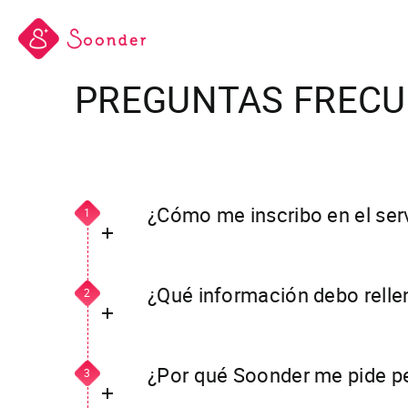
PREGUNTAS FRECU
¿Cómo me inscribo en el ser
1
Descargue la aplicación Soonder de fo
Facebook, Linkedin o Google +, o sim
¿Qué información debo relle
2
Para registrarse en Soonder, debe in
apellidos se introducirán automáticam
¿Por qué Soonder me pide p
3
acceso.