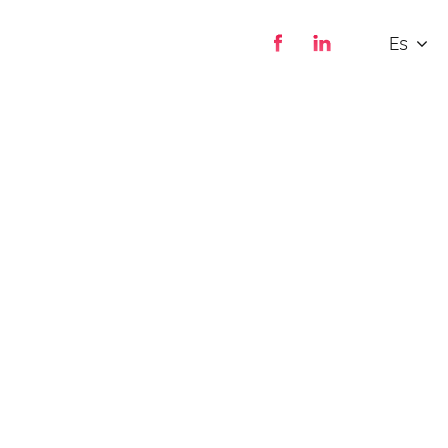
Es
Fr
En
De
ego inscríbase al instante desde su perfil de
ectrónico y una contraseña. El nombre y los
lectrónico y la contraseña son sus datos de